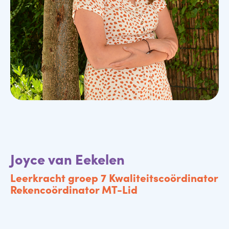
Joyce van Eekelen
Leerkracht groep 7 Kwaliteitscoördinator
Rekencoördinator MT-Lid